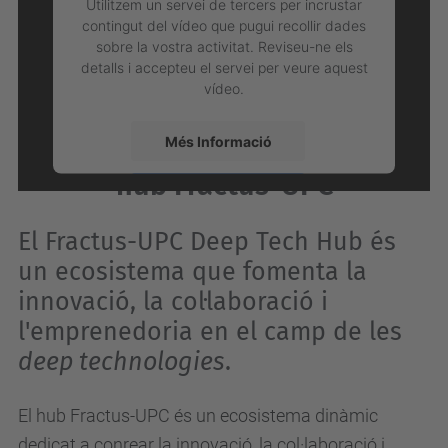
Utilitzem un servei de tercers per incrustar
contingut del vídeo que pugui recollir dades
sobre la vostra activitat. Reviseu-ne els
detalls i accepteu el servei per veure aquest
vídeo.
Més Informació
Us donem la benvinguda al
hub Fractus-UPC
Accepta
powered by
Usercentrics Consent
El Fractus-UPC Deep Tech Hub és
Management Platform
un ecosistema que fomenta la
innovació, la col·laboració i
l'emprenedoria en el camp de les
deep technologies
.
El hub Fractus-UPC és un ecosistema dinàmic
dedicat a conrear la innovació, la col·laboració i