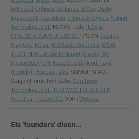
byNeural
,
Criboos
,
Datlantis ReGen
,
Ducky
logistics SL
,
ecoDeliver
,
eRoots Analytics
,
Folgrid
Technologies SL
, FOOXY Tech,
Helix AI
,
INMERSIA COMPUTERS SL
, IT'S ON,
Loyapp
,
May One
,
Mesai
,
MiWEndo Solutions
,
MOAI
TECH
,
MORE Mobility Report
,
Muvity
,
My
Interactive Plant
,
Naso Shield
,
Neod
,
Payli
(Hodefy)
,
Process Talks
, SLIMOP SPACE,
StageInHome Tech Labs,
Strathens
Technologies SL
,
TECHWICH SL
,
THEKER
Robotics
,
Tracks CO2
, VÖR i
Wecaria
.
Els 'founders' diuen...