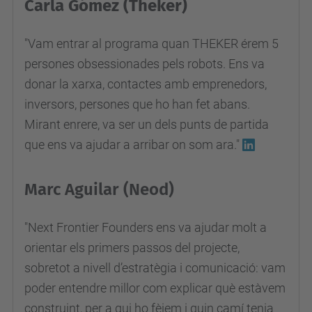
Carla Gómez (Theker)
"Vam entrar al programa quan THEKER érem 5
persones obsessionades pels robots. Ens va
donar la xarxa, contactes amb emprenedors,
inversors, persones que ho han fet abans.
Mirant enrere, va ser un dels punts de partida
que ens va ajudar a arribar on som ara."
Marc Aguilar (Neod)
"Next Frontier Founders ens va ajudar molt a
orientar els primers passos del projecte,
sobretot a nivell d’estratègia i comunicació: vam
poder entendre millor com explicar què estàvem
construint, per a qui ho fèiem i quin camí tenia