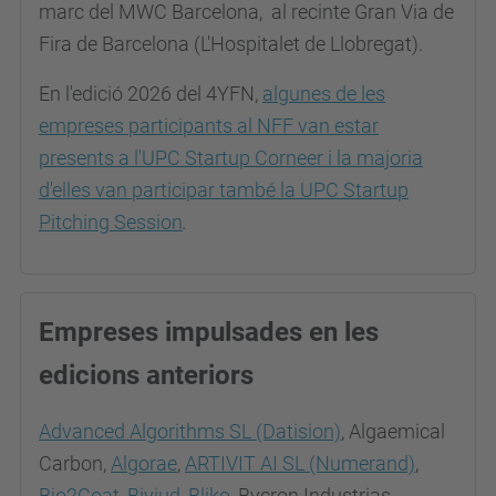
marc del MWC Barcelona, al recinte Gran Via de
Fira de Barcelona (L'Hospitalet de Llobregat).
En l'edició 2026 del 4YFN,
algunes de les
empreses participants al NFF van estar
presents a l'UPC Startup Corneer
i la majoria
d'elles van participar també la UPC Startup
Pitching Session
.
Empreses impulsades en les
edicions anteriors
Advanced Algorithms SL (Datision)
, Algaemical
Carbon,
Algorae
,
ARTIVIT AI SL (Numerand)
,
Bio2Coat
,
Biyiud
,
Bliko
, Bycron Industrias,